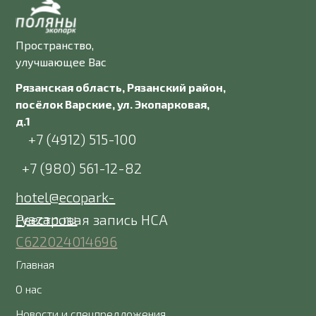
Пространство,
улучшающее Вас
Рязанская область, Рязанский район,
посёлок Варские, ул. Экопарковая,
д.1
+7 (4912) 515-100
+7 (980) 561-12-82
hotel@ecopark-
ryazan.ru
Р
еестровая запись НСА
С622024014696
Главная
О нас
Новости и спецпредложения