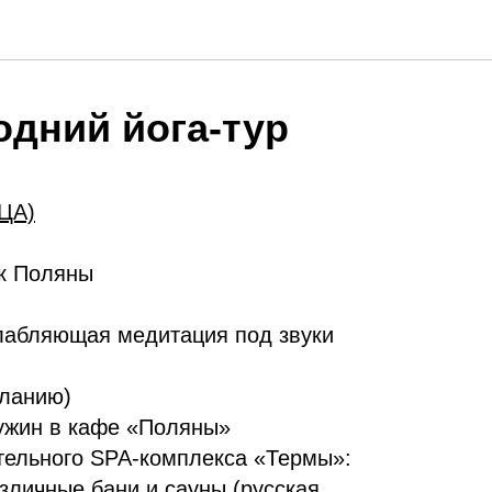
дний йога-тур
ЦА)
рк Поляны
слабляющая медитация под звуки
еланию)
ужин в кафе «Поляны»
ельного SPA-комплекса «Термы»:
зличные бани и сауны (русская,