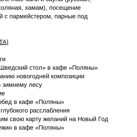
соляная, хамам), посещение
й с пармейстером, парные под
ТА)
ги
«Шведский стол» в кафе «Поляны»
данию новогодней композиции
 зимнему лесу
ие
обед в кафе «Поляны»
 глубокого расслабления
дим свою карту желаний на Новый Год
ужин в кафе «Поляны»